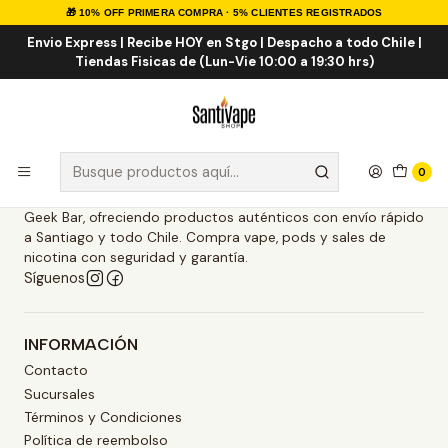
🎁 10% OFF PRIMERA COMPRA · 5% CLIENTES REGISTRADOS
Inicio
Contacto
Envio Express | Recibe HOY en Stgo | Despacho a todo Chile |
Tiendas Fisicas de (Lun-Vie 10:00 a 19:30 hrs)
Santivape es tu tienda de vape en Chile especializada en
0
vaper, cigarrillos electrónicos y vape desechable originales.
Trabajamos con marcas como Life Pod, Fume, Geek Vape y
Geek Bar, ofreciendo productos auténticos con envío rápido
a Santiago y todo Chile. Compra vape, pods y sales de
nicotina con seguridad y garantía.
Síguenos
INFORMACIÓN
Contacto
Sucursales
Términos y Condiciones
Política de reembolso