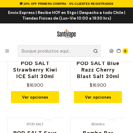
🎁 10% OFF PRIMERA COMPRA · 5% CLIENTES REGISTRADOS
Inicio
Sales de Nicotina
Salt Frutal ICE
Envio Express | Recibe HOY en Stgo | Despacho a todo Chile |
Tiendas Fisicas de (Lun-Vie 10:00 a 19:30 hrs)
Salt Frutal ICE
0
|
POD SALT
|
POD SALT
POD SALT
POD SALT Blue
Strawberry Kiwi
Razz Cherry
ICE Salt 30ml
Blast Salt 30ml
$16.900
$16.900
Ver opciones
Ver opciones
|
POD SALT
|
Bombo
POD SALT Sour
Bombo Bar