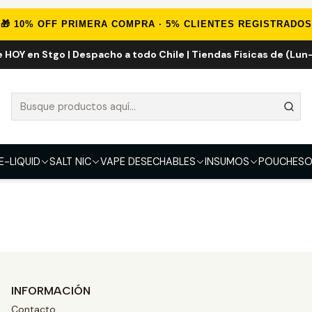
Inicio
FUME
FUME HOOKAH 20K
🎁 10% OFF PRIMERA COMPRA · 5% CLIENTES REGISTRADOS
e HOY en Stgo | Despacho a todo Chile | Tiendas Fisicas de (Lun-
FUME HOOKAH 20K
E-LIQUID
SALT NIC
VAPE DESECHABLES
INSUMOS
POUCHES
O
INFORMACIÓN
Contacto