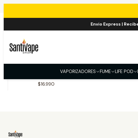
Envio Express | Recib
|
Fume QRJOY
Fume Hookah 20000
VAPORIZADORES
FUME
LIFE POD
Puff
$16.990
Ver opciones