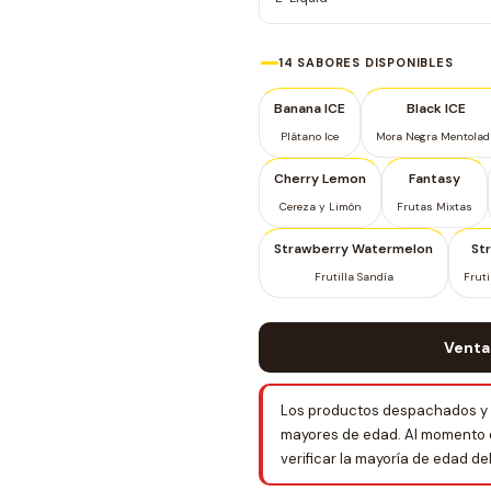
14 SABORES DISPONIBLES
Banana ICE
Black ICE
Plátano Ice
Mora Negra Mentolad
Cherry Lemon
Fantasy
Cereza y Limón
Frutas Mixtas
Strawberry Watermelon
St
Frutilla Sandía
Fruti
Venta
Los productos despachados y 
mayores de edad. Al momento de 
verificar la mayoría de edad d