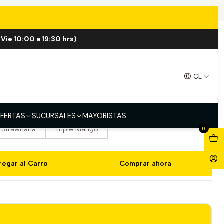
ff
Vie 10:00 a 19:30 hrs)
2000 Puff
CL
Blue Razz
Blueberry
Cherry Black ICE
Grape ICE
Lush ICE
Magic
Spring Mint
FERTAS
SUCURSALES
MAYORISTAS
Strawnana
Triple Mango
0
regar al Carro
Comprar ahora