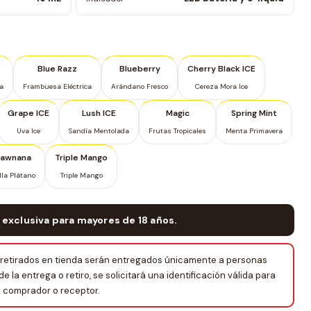
Blue Razz
Blueberry
Cherry Black ICE
a
Frambuesa Eléctrica
Arándano Fresco
Cereza Mora Ice
Grape ICE
Lush ICE
Magic
Spring Mint
Uva Ice
Sandía Mentolada
Frutas Tropicales
Menta Primavera
rawnana
Triple Mango
lla Plátano
Triple Mango
 exclusiva para mayores de 18 años.
retirados en tienda serán entregados únicamente a personas
la entrega o retiro, se solicitará una identificación válida para
el comprador o receptor.