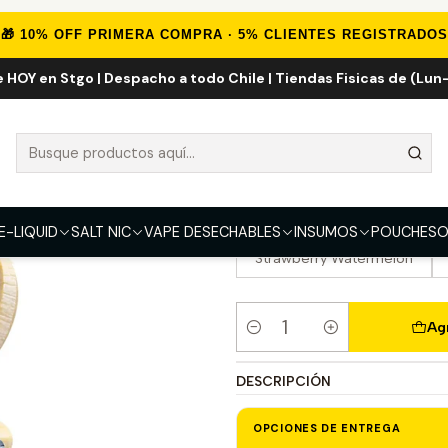
nicio
VAPE DESECHABLES
VAPE FRUTALES
Flix Echobox 12000 Pu
🎁 10% OFF PRIMERA COMPRA · 5% CLIENTES REGISTRADOS
e HOY en Stgo | Despacho a todo Chile | Tiendas Fisicas de (Lun-
Flix Echobox 1
SABOR
Banana ICE
Black ICE
Cherry Lemon
Fantasy
E-LIQUID
SALT NIC
VAPE DESECHABLES
INSUMOS
POUCHES
O
Strawberry Watermelon
Ag
Cantidad
DESCRIPCIÓN
OPCIONES DE ENTREGA