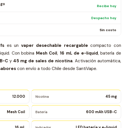
ago
Recibe hoy
Despacho hoy
Sin costo
fs
es un
vaper desechable recargable
compacto con
liquid. Con bobina
Mesh Coil
,
16 mL de e-liquid
, batería de
SB-C
y
45 mg de sales de nicotina
. Activación automática,
sabores
con envío a todo Chile desde SantiVape.
12.000
45 mg
Nicotina
Mesh Coil
600 mAh USB-C
Batería
16 mL
LED batería y e-liquid
Indicador