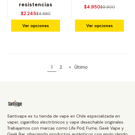
resistencias
$4.950
$9.900
$2.245
$4.490
Ver opciones
Ver opciones
1
2
»
Último
Santivape es tu tienda de vape en Chile especializada en
vaper, cigarrillos electrónicos y vape desechable originales.
Trabajamos con marcas como Life Pod, Fume, Geek Vape y
Geek Bar, ofreciendo productos auténticos con envío rápido