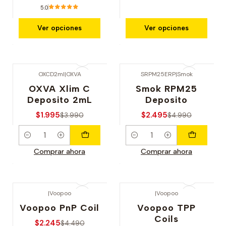
5.0
Ver opciones
Ver opciones
OXCD2ml
|
OXVA
SRPM25ERP
|
Smok
-50% OFERTA
-50% OFERTA
OXVA Xlim C
Smok RPM25
Deposito 2mL
Deposito
$1.995
$2.495
$3.990
$4.990
Cantidad
Cantidad
Comprar ahora
Comprar ahora
|
Voopoo
|
Voopoo
-50% OFERTA
-50% OFERTA
Voopoo PnP Coil
Voopoo TPP
Coils
$2.245
$4.490