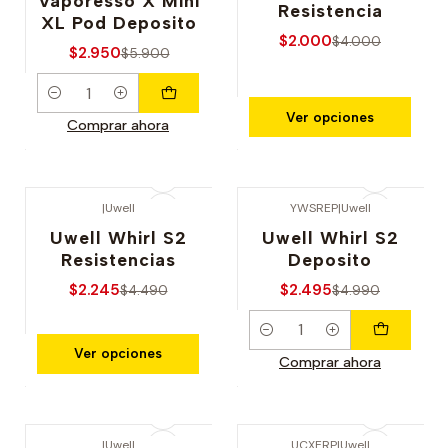
Vaporesso X Mini
Resistencia
XL Pod Deposito
$2.000
$4.000
$2.950
$5.900
Cantidad
Ver opciones
Comprar ahora
|
Uwell
YWSREP
|
Uwell
-50% OFERTA
-50% OFERTA
Uwell Whirl S2
Uwell Whirl S2
Resistencias
Deposito
$2.245
$2.495
$4.490
$4.990
Cantidad
Ver opciones
Comprar ahora
|
Uwell
UCXERP
|
Uwell