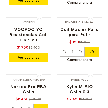
Ver opciones
Comprar ahora
|
VOOPOO
PANOPUL
|
Coil Master
-50% OFERTA
-50% OFERTA
VOOPOO YC
Coil Master Paño
Resistencias Coil
para Pulir
Finic 20
$950
$1.900
$1.750
$3.500
Cantidad
Ver opciones
Comprar ahora
NARAPRORBA
|
Augvape
|
Vandy Vape
-50% OFERTA
-50% OFERTA
Narada Pro RBA
Kylin M AIO
Coils
Coils 0.3
$8.450
$2.450
$16.900
$4.900