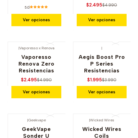
$2.495
$4.990
5.0
Ver opciones
Ver opciones
|
Vaporesso x Renova
|
-50% OFERTA
-50% OFERTA
Vaporesso
Aegis Boost Pro
Renova Zero
P Series
Resistencias
Resistencias
$2.495
$1.995
$4.990
$3.990
Ver opciones
Ver opciones
|
Geekvape
|
Wicked Wires
-50% OFERTA
-50% OFERTA
GeekVape
Wicked Wires
Sonder U
Coils