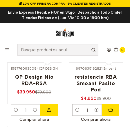
🎁 10% OFF PRIMERA COMPRA · 5% CLIENTES REGISTRADOS
Inicio
OFERTAS
ACCESORIOS
Envio Express | Recibe HOY en Stgo | Despacho a todo Chile |
Tiendas Fisicas de (Lun-Vie 10:00 a 19:30 hrs)
ACCESORIOS
Accesorios e Insumos en oferta sin cambio ni
devoluciones.
0
1587760935084
|
QP DESIGN
6970635162821
|
Smoant
-50% OFERTA
-50% OFERTA
QP Design Nio
resistencia RBA
RDA-RSA
Smoant Pasito
Pod
$39.950
$79.900
$4.950
$9.900
Cantidad
Cantidad
Comprar ahora
Comprar ahora