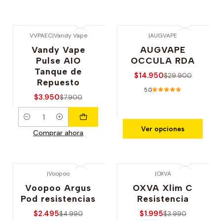
VVPAEC
|
Vandy Vape
|
AUGVAPE
-50% OFERTA
-50% OFERTA
Vandy Vape
AUGVAPE
Pulse AIO
OCCULA RDA
Tanque de
$14.950
$29.900
Repuesto
5.0
$3.950
$7.900
Cantidad
Ver opciones
Comprar ahora
|
Voopoo
|
OXVA
-50% OFERTA
-50% OFERTA
Voopoo Argus
OXVA Xlim C
Pod resistencias
Resistencia
$2.495
$1.995
$4.990
$3.990