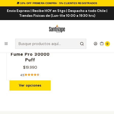
🎁 10% OFF PRIMERA COMPRA · 5% CLIENTES REGISTRADOS
Inicio
FUME
FUME PRO 30K
Envio Express | Recibe HOY en Stgo | Despacho a todo Chile |
Tiendas Fisicas de (Lun-Vie 10:00 a 19:30 hrs)
FUME PRO 30K
0
|
FUME
Fume Pro 30000
Puff
$19.990
4.5
Ver opciones