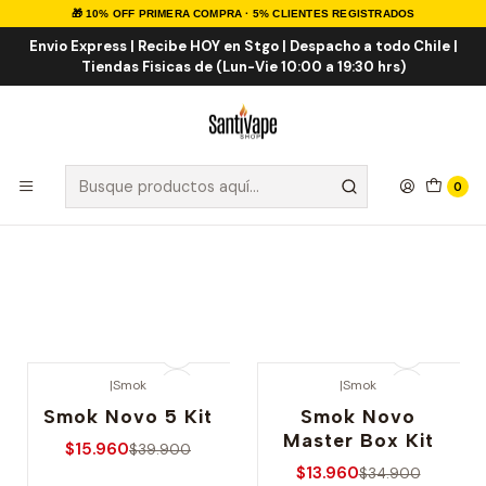
🎁 10% OFF PRIMERA COMPRA · 5% CLIENTES REGISTRADOS
Inicio
Marcas Vaporizadores
Smok
Envio Express | Recibe HOY en Stgo | Despacho a todo Chile |
Tiendas Fisicas de (Lun-Vie 10:00 a 19:30 hrs)
Smok
0
Más sobre SMOK en Chile
|
Smok
|
Smok
-60% OFERTA
-60% OFERTA
Smok Novo 5 Kit
Smok Novo
Master Box Kit
$15.960
$39.900
$13.960
$34.900