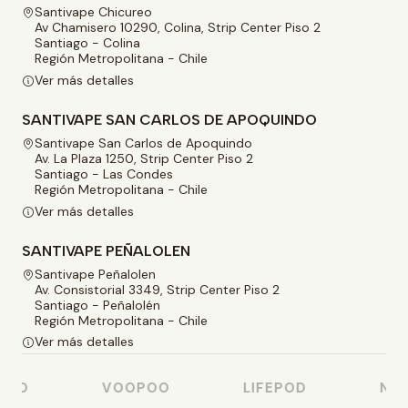
Santivape Chicureo
Av Chamisero 10290, Colina, Strip Center Piso 2
Santiago - Colina
Región Metropolitana - Chile
Ver más detalles
SANTIVAPE SAN CARLOS DE APOQUINDO
Santivape San Carlos de Apoquindo
Av. La Plaza 1250, Strip Center Piso 2
Santiago - Las Condes
Región Metropolitana - Chile
Ver más detalles
SANTIVAPE PEÑALOLEN
Santivape Peñalolen
Av. Consistorial 3349, Strip Center Piso 2
Santiago - Peñalolén
Región Metropolitana - Chile
Ver más detalles
SSO
VOOPOO
LIFEPOD
NAS