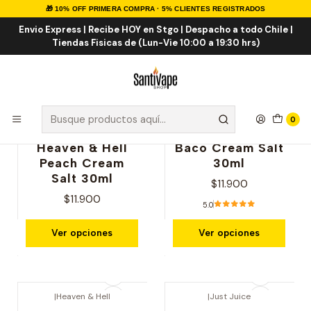
🎁 10% OFF PRIMERA COMPRA · 5% CLIENTES REGISTRADOS
Inicio
Sales de Nicotina
Salt Postre
Envio Express | Recibe HOY en Stgo | Despacho a todo Chile |
Tiendas Fisicas de (Lun-Vie 10:00 a 19:30 hrs)
Salt Postre
0
|
Heaven & Hell
|
Heaven & Hell
Heaven & Hell
Baco Cream Salt
Peach Cream
30ml
Salt 30ml
$11.900
$11.900
5.0
Ver opciones
Ver opciones
|
Heaven & Hell
|
Just Juice