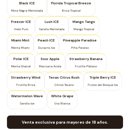
Black ICE
Florida Tropical Breeze
Mora Negra Mentolada
Brisa Tropical
Freezer ICE
Lush ICE
Mango Tango
Hielo Puro
Sandía Mentolada
Mango Tropical
Miami Mint
Peach ICE
Pineapple Paradise
Menta Miami
Durazno Ice
Piña Paraíso
Polar ICE
Sour Apple
Strawberry Banana
Menta Glacial
Manzana Ácida
Frutilla Plátano
Strawberry Wind
Texas Citrus Rush
Triple Berry ICE
Frutilla Brisa
Cítrico Texano
Frutos del Bosque Ice
Watermelon Wave
White Grape
Sandía Ice
Uva Blanca
Venta exclusiva para mayores de 18 años.