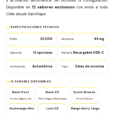
y activación automática. Sin botones ni configuración.
Disponible en
12 sabores exclusivos
con envío a todo
Chile desde SantiVape.
ESPECIFICACIONES TÉCNICAS
32.000
45 mg
Puffs
Nicotina
12 opciones
Recargable USB-C
Sabores
Batería
Automática
Sales de nicotina
Activación
Tipo
12 SABORES DISPONIBLES
Black Frost
Black ICE
Exotic Breeze
Frutos Negros Ice
Mora Negra Mentolada
Brisa Exótica
Kushmango Mint
Lush ICE
Mango Berry Tango