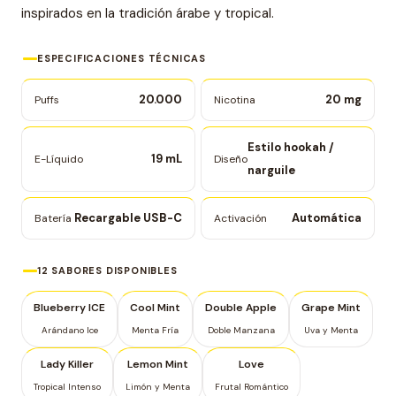
inspirados en la tradición árabe y tropical.
ESPECIFICACIONES TÉCNICAS
20.000
20 mg
Puffs
Nicotina
Estilo hookah /
19 mL
E-Líquido
Diseño
narguile
Recargable USB-C
Automática
Batería
Activación
12 SABORES DISPONIBLES
Blueberry ICE
Cool Mint
Double Apple
Grape Mint
Arándano Ice
Menta Fría
Doble Manzana
Uva y Menta
Lady Killer
Lemon Mint
Love
Tropical Intenso
Limón y Menta
Frutal Romántico