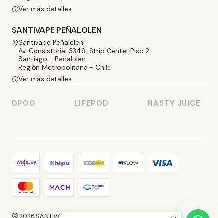
Ver más detalles
SANTIVAPE PEÑALOLEN
Santivape Peñalolen
Av. Consistorial 3349, Strip Center Piso 2
Santiago - Peñalolén
Región Metropolitana - Chile
Ver más detalles
OOPOO
LIFEPOD
NASTY JUICE
2026 SANTIVAPE.