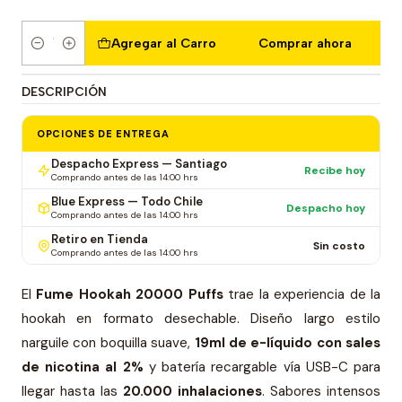
Agregar al Carro
Comprar ahora
Cantidad
DESCRIPCIÓN
OPCIONES DE ENTREGA
Despacho Express — Santiago
Recibe hoy
Comprando antes de las 14:00 hrs
Blue Express — Todo Chile
Despacho hoy
Comprando antes de las 14:00 hrs
Retiro en Tienda
Sin costo
Comprando antes de las 14:00 hrs
El
Fume Hookah 20000 Puffs
trae la experiencia de la
hookah en formato desechable. Diseño largo estilo
narguile con boquilla suave,
19ml de e-líquido con sales
de nicotina al 2%
y batería recargable vía USB-C para
llegar hasta las
20.000 inhalaciones
. Sabores intensos