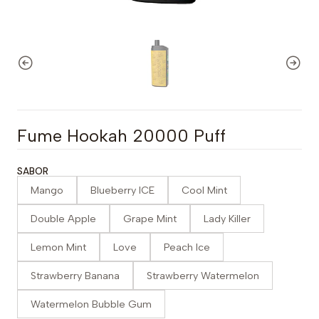
Fume Hookah 20000 Puff
SABOR
Mango
Blueberry ICE
Cool Mint
Double Apple
Grape Mint
Lady Killer
Lemon Mint
Love
Peach Ice
Strawberry Banana
Strawberry Watermelon
Watermelon Bubble Gum