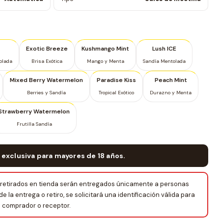
Exotic Breeze
Kushmango Mint
Lush ICE
olada
Brisa Exótica
Mango y Menta
Sandía Mentolada
Mixed Berry Watermelon
Paradise Kiss
Peach Mint
Berries y Sandía
Tropical Exótico
Durazno y Menta
Strawberry Watermelon
Frutilla Sandía
 exclusiva para mayores de 18 años.
retirados en tienda serán entregados únicamente a personas
la entrega o retiro, se solicitará una identificación válida para
el comprador o receptor.