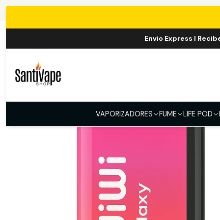
I
Envio Express | Recib
VAPORIZADORES
FUME
LIFE POD