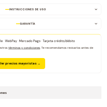
INSTRUCCIONES DE USO
GARANTÍA
le · WebPay · Mercado Pago · Tarjeta crédito/débito
estros
términos y condiciones
. Te recomendamos revisarlos antes de
er precios mayoristas →
ones