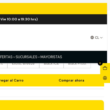
ff
Vie 10:00 a 19:30 hrs)
8000 Puff
CL
Strawberry Mango Black ICE
Peach Mint
ry Watermelon
Mint ICE
Mango Berry Tango
FERTAS
SUCURSALES
MAYORISTAS
nt
Exotic Breeze
Black ICE
Black Frost
0
regar al Carro
Comprar ahora