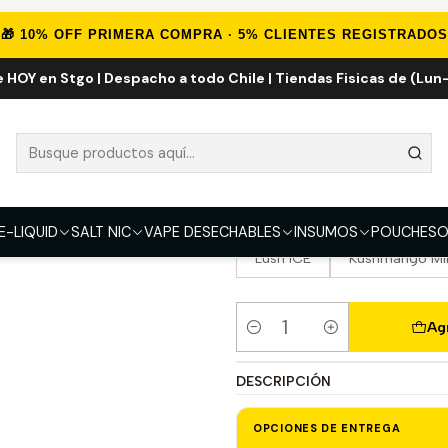
nicio
VAPE DESECHABLES
VAPE FRUTALES
WiWi Galaxy 18000 Pu
🎁 10% OFF PRIMERA COMPRA · 5% CLIENTES REGISTRADOS
e HOY en Stgo | Despacho a todo Chile | Tiendas Fisicas de (Lun-
WiWi Galaxy 1
SABOR
Strawberry Watermelon
Paradise Kiss
Mixed Ber
E-LIQUID
SALT NIC
VAPE DESECHABLES
INSUMOS
POUCHES
O
Lush ICE
Kushmango Mi
Ag
Cantidad
DESCRIPCIÓN
OPCIONES DE ENTREGA