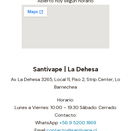
Sucursal operativa
Abierto hoy según horario
Santivape | La Dehesa
Av. La Dehesa 3265, Local 11, Piso 2, Strip Center, Lo
Barnechea
Horario:
Lunes a Viernes: 10:00 – 19:30 Sábado: Cerrado
Contacto:
WhatsApp
+56 9 5200 1869
Email
contacto@santivape.cl