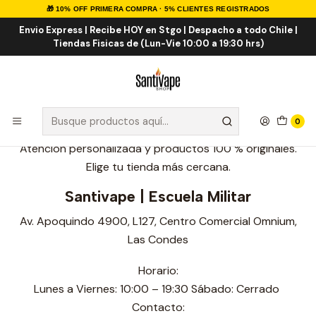
🎁 10% OFF PRIMERA COMPRA · 5% CLIENTES REGISTRADOS
Inicio
Sucursales
Sucursales
Envio Express | Recibe HOY en Stgo | Despacho a todo Chile |
Tiendas Fisicas de (Lun-Vie 10:00 a 19:30 hrs)
Sucursales
Sucursales Santivape Horario Invierno
0
Atención personalizada y productos 100 % originales.
Elige tu tienda más cercana.
Santivape | Escuela Militar
Av. Apoquindo 4900, L127, Centro Comercial Omnium,
Las Condes
Horario:
Lunes a Viernes: 10:00 – 19:30 Sábado: Cerrado
Contacto: