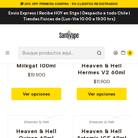
🎁 10% OFF PRIMERA COMPRA · 5% CLIENTES REGISTRADOS
Inicio
Marcas Eliquid
Envio Express | Recibe HOY en Stgo | Despacho a todo Chile |
Tiendas Fisicas de (Lun-Vie 10:00 a 19:30 hrs)
Marcas Eliquid
0
|
Yami Vapor
|
Heaven & Hell
Milkgat 100ml
Heaven & Hell
Hermes V2 60ml
$19.900
$11.900
Ver opciones
Ver opciones
|
Heaven & Hell
|
Heaven & Hell
Heaven & Hell
Heaven & Hell
Quiron 60ml
Artemis ICE 60ml