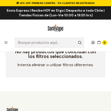
🎁 10% OFF PRIMERA COMPRA · 5% CLIENTES REGISTRADOS
Inicio
Marcas Eliquid
Beard Vape Co. 120ml
Envio Express | Recibe HOY en Stgo | Despacho a todo Chile |
Tiendas Fisicas de (Lun-Vie 10:00 a 19:30 hrs)
Beard Vape Co. 120ml
0
No hay productos que coincidan con
los filtros seleccionados.
Intenta eliminar o utilizar filtros diferentes.