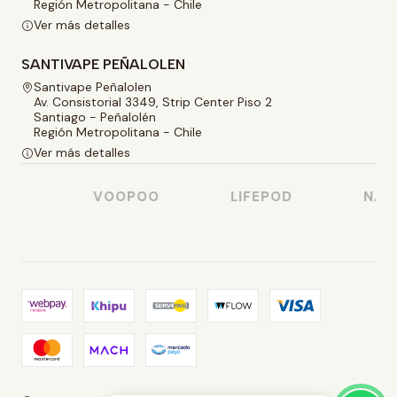
Región Metropolitana - Chile
Ver más detalles
SANTIVAPE PEÑALOLEN
Santivape Peñalolen
Av. Consistorial 3349, Strip Center Piso 2
Santiago - Peñalolén
Región Metropolitana - Chile
Ver más detalles
SO
VOOPOO
LIFEPOD
NAST