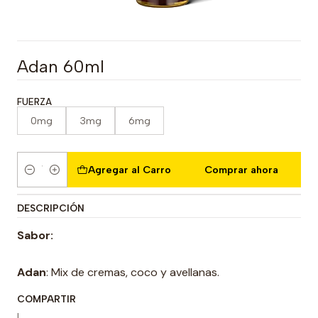
Adan 60ml
FUERZA
0mg
3mg
6mg
Agregar al Carro
Comprar ahora
Cantidad
DESCRIPCIÓN
Sabor:
Adan
: Mix de cremas, coco y avellanas.
COMPARTIR
|