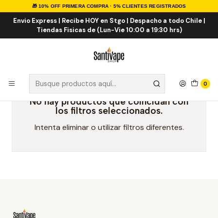
🎁 10% OFF PRIMERA COMPRA · 5% CLIENTES REGISTRADOS
Inicio
Marcas Eliquid
You 100ml
Envio Express | Recibe HOY en Stgo | Despacho a todo Chile |
Tiendas Fisicas de (Lun-Vie 10:00 a 19:30 hrs)
You 100ml
0
No hay productos que coincidan con
los filtros seleccionados.
Intenta eliminar o utilizar filtros diferentes.