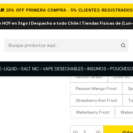
Inicio
VAPE DESECHABLES
VAPE TABACO
Life Pod SK 10.000 Puff
🎁 10% OFF PRIMERA COMPRA · 5% CLIENTES REGISTRADOS
e HOY en Stgo | Despacho a todo Chile | Tiendas Fisicas de (Lun-
Life Pod SK 10
SABOR
Banana Frost
Blue Rasp
Cherry Lemon Frost
Cle
E-LIQUID
SALT NIC
VAPE DESECHABLES
INSUMOS
POUCHES
O
Lemon Grass
Love 66
Passion Mango Frost
Sp
Strawberry Kiwi Frost
T
Waterberry Frost
Water
Ag