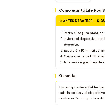
Cómo usar tu Life Pod 
⚠️ ANTES DE VAPEAR — SIG
Retira el
seguro plástico
d
Invierte el dispositivo con
depósito.
Espera
5 a 10 minutos
ant
Carga con cable USB-C 
No uses cargadores de c
Garantía
Los equipos desechables tie
caja, la boleta y el disposit
confirmación de apertura del 