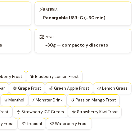
⚡
BATERÍA
Recargable USB-C (~30 min)
⚖️
PESO
s
~30g — compacto y discreto
pberry Frost
🫐 Blueberry Lemon Frost
ear
🍇 Grape Frost
🍏 Green Apple Frost
🌿 Lemon Grass
❄️ Menthol
⚡ Monster Drink
🥭 Passion Mango Frost
Frost
🍦 Strawberry ICE Cream
🍓 Strawberry Kiwi Frost
ry Frost
🌴 Tropical
🍉 Waterberry Frost