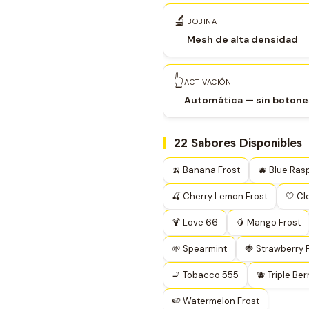
🔬
BOBINA
Mesh de alta densidad
👆
ACTIVACIÓN
Automática — sin botone
22 Sabores Disponibles
🍌 Banana Frost
🫐 Blue Ras
🍒 Cherry Lemon Frost
🤍 Cl
🍹 Love 66
🥭 Mango Frost
🌱 Spearmint
🍓 Strawberry 
🚬 Tobacco 555
🫐 Triple Ber
🍉 Watermelon Frost