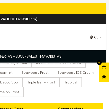
s
Vie 10:00 a 19:30 hrs)
.000 Puffs
CL
berry Frost
Blueberry Lemon Frost
ar
Grape Frost
Green Apple Frost
FERTAS
SUCURSALES
MAYORISTAS
Mango Frost
Menthol
Monster Drink
0
earmint
Strawberry Frost
Strawberry ICE Cream
obacco 555
Triple Berry Frost
Tropical
melon Frost
regar al Carro
Comprar ahora