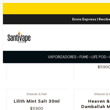
Envio Express | Recib
|
Heaven & Hell
|
Heaven & H
Caronte Salt 30ml
Heaven & He
VAPORIZADORES
FUME
LIFE POD
Cream Sal
$11.900
$11.90
Ver opciones
Ver opcio
|
Heaven & Hell
|
Heaven & H
Lilith Mint Salt 30ml
Heaven &
Damballah M
$11.900