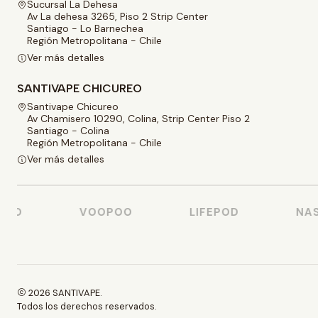
Sucursal La Dehesa
Av La dehesa 3265, Piso 2 Strip Center
Santiago - Lo Barnechea
Región Metropolitana - Chile
Ver más detalles
SANTIVAPE CHICUREO
Santivape Chicureo
Av Chamisero 10290, Colina, Strip Center Piso 2
Santiago - Colina
Región Metropolitana - Chile
Ver más detalles
SO
VOOPOO
LIFEPOD
NAST
2026 SANTIVAPE.
Todos los derechos reservados.