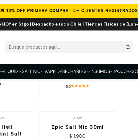
Inicio
Sales de Nicotina
Salt Nic Nacionales
🎁 10% OFF PRIMERA COMPRA · 5% CLIENTES REGISTRADOS
e HOY en Stgo | Despacho a todo Chile | Tiendas Fisicas de (Lun-
Salt Nic Nacionales
ell
|
Heaven & Hell
ll Peach
Baco Cream Salt 30ml
St
E-LIQUID
SALT NIC
VAPE DESECHABLES
INSUMOS
POUCHES
O
t 30ml
$11.900
0
5.0
nes
Ver opciones
ell
|
Epic
 Hell
Epic Salt Nic 30ml
int Salt
$11.900