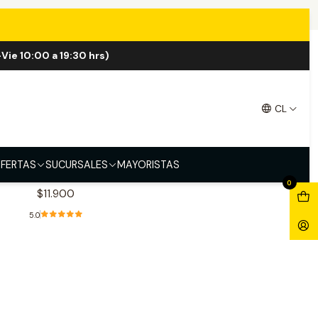
Vie 10:00 a 19:30 hrs)
CL
|
Heaven & Hell
rawberry Cream Salt
FERTAS
SUCURSALES
MAYORISTAS
30ml
0
$11.900
5.0
Ver opciones