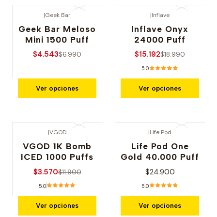
|
Geek Bar
|
Inflave
-35% OFERTA
-20% OFERTA
Geek Bar Meloso
Inflave Onyx
Mini 1500 Puff
24000 Puff
$4.543
$15.192
$6.990
$18.990
5.0
Ver opciones
Ver opciones
|
VGOD
|
Life Pod
-70% OFERTA
VGOD 1K Bomb
Life Pod One
ICED 1000 Puffs
Gold 40.000 Puff
$3.570
$24.900
$11.900
5.0
5.0
Ver opciones
Ver opciones