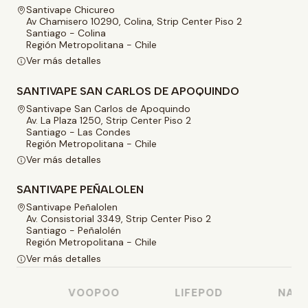
Santivape Chicureo
Av Chamisero 10290, Colina, Strip Center Piso 2
Santiago - Colina
Región Metropolitana - Chile
Ver más detalles
SANTIVAPE SAN CARLOS DE APOQUINDO
Santivape San Carlos de Apoquindo
Av. La Plaza 1250, Strip Center Piso 2
Santiago - Las Condes
Región Metropolitana - Chile
Ver más detalles
SANTIVAPE PEÑALOLEN
Santivape Peñalolen
Av. Consistorial 3349, Strip Center Piso 2
Santiago - Peñalolén
Región Metropolitana - Chile
Ver más detalles
O
VOOPOO
LIFEPOD
NASTY