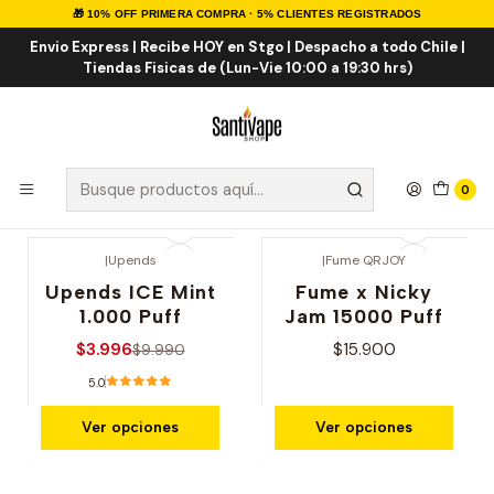
🎁 10% OFF PRIMERA COMPRA · 5% CLIENTES REGISTRADOS
Inicio
OFERTAS
DESECHABLES
Envio Express | Recibe HOY en Stgo | Despacho a todo Chile |
Tiendas Fisicas de (Lun-Vie 10:00 a 19:30 hrs)
DESECHABLES
Vaporizadores Desechables en oferta sin cambio ni
devoluciones.
0
|
Upends
|
Fume QRJOY
-60% OFERTA
Upends ICE Mint
Fume x Nicky
1.000 Puff
Jam 15000 Puff
$3.996
$15.900
$9.990
5.0
Ver opciones
Ver opciones