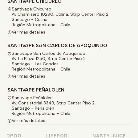
SANTIVAPE CHICUREO
Santivape Chicureo
Av Chamisero 10290, Colina, Strip Center Piso 2
Santiago - Colina
Región Metropolitana - Chile
Ver más detalles
SANTIVAPE SAN CARLOS DE APOQUINDO
Santivape San Carlos de Apoquindo
Av. La Plaza 1250, Strip Center Piso 2
Santiago - Las Condes
Región Metropolitana - Chile
Ver más detalles
SANTIVAPE PEÑALOLEN
Santivape Peñalolen
Av. Consistorial 3349, Strip Center Piso 2
Santiago - Peñalolén
Región Metropolitana - Chile
Ver más detalles
OOPOO
LIFEPOD
NASTY JUICE