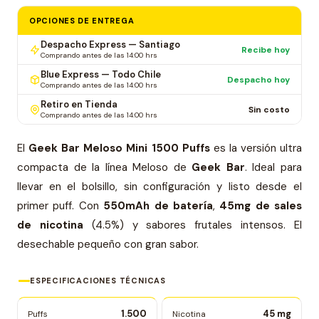
OPCIONES DE ENTREGA
Despacho Express — Santiago
Recibe hoy
Comprando antes de las 14:00 hrs
Blue Express — Todo Chile
Despacho hoy
Comprando antes de las 14:00 hrs
Retiro en Tienda
Sin costo
Comprando antes de las 14:00 hrs
El
Geek Bar Meloso Mini 1500 Puffs
es la versión ultra
compacta de la línea Meloso de
Geek Bar
. Ideal para
llevar en el bolsillo, sin configuración y listo desde el
primer puff. Con
550mAh de batería
,
45mg de sales
de nicotina
(4.5%) y sabores frutales intensos. El
desechable pequeño con gran sabor.
ESPECIFICACIONES TÉCNICAS
1.500
45 mg
Puffs
Nicotina