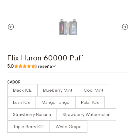
Flix Huron 60000 Puff
5.0
1 reseña
SABOR
Black ICE
Blueberry Mint
Cool Mint
Lush ICE
Mango Tango
Polar ICE
Strawberry Banana
Strawberry Watermelon
Triple Berry ICE
White Grape