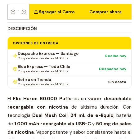
Agregar al Carro
Comprar ahora
Cantidad
DESCRIPCIÓN
OPCIONES DE ENTREGA
Despacho Express — Santiago
Recibe hoy
Comprando antes de las 14:00 hrs
Blue Express — Todo Chile
Despacho hoy
Comprando antes de las 14:00 hrs
Retiro en Tienda
Sin costo
Comprando antes de las 14:00 hrs
El
Flix Huron 60.000 Puffs
es un
vaper desechable
recargable con nicotina
de altísima duración. Con
tecnología
Dual Mesh Coil
,
24 mL de e-liquid
, batería
de
1.000 mAh recargable vía USB-C
y
50 mg de sales
de nicotina
. Vapor potente y sabor consistente hasta el