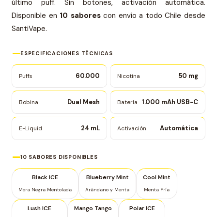
último puff. Sin botones, activación automática.
Disponible en
10 sabores
con envío a todo Chile desde
SantiVape.
ESPECIFICACIONES TÉCNICAS
60.000
50 mg
Puffs
Nicotina
Dual Mesh
1.000 mAh USB-C
Bobina
Batería
24 mL
Automática
E-Liquid
Activación
10 SABORES DISPONIBLES
Black ICE
Blueberry Mint
Cool Mint
Mora Negra Mentolada
Arándano y Menta
Menta Fría
Lush ICE
Mango Tango
Polar ICE