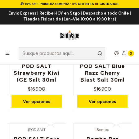
🎁 10% OFF PRIMERA COMPRA · 5% CLIENTES REGISTRADOS
Inicio
Sales de Nicotina
Salt Frutal ICE
Envio Express | Recibe HOY en Stgo | Despacho a todo Chile |
Tiendas Fisicas de (Lun-Vie 10:00 a 19:30 hrs)
Salt Frutal ICE
0
|
POD SALT
|
POD SALT
POD SALT
POD SALT Blue
Strawberry Kiwi
Razz Cherry
ICE Salt 30ml
Blast Salt 30ml
$16.900
$16.900
Ver opciones
Ver opciones
|
POD SALT
|
Bombo
POD SALT Sour
Bombo Bar