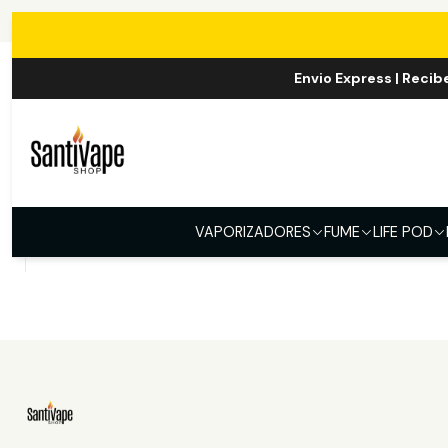
Envio Express | Recib
|
Scanic
Scanic E-liquid 60ml
VAPORIZADORES
FUME
LIFE POD
$10.000
Ver opciones