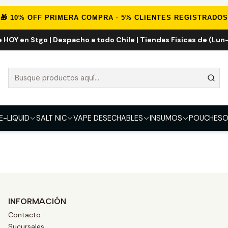
Inicio
Marcas Eliquid
Scanic 60ml
🎁 10% OFF PRIMERA COMPRA · 5% CLIENTES REGISTRADOS
e HOY en Stgo | Despacho a todo Chile | Tiendas Fisicas de (Lun-
Scanic 60ml
E-LIQUID
SALT NIC
VAPE DESECHABLES
INSUMOS
POUCHES
O
INFORMACIÓN
Contacto
Sucursales