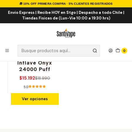
🎁 10% OFF PRIMERA COMPRA · 5% CLIENTES REGISTRADOS
Inicio
Marcas Desechables
INFLAVE 24K
Envio Express | Recibe HOY en Stgo | Despacho a todo Chile |
Tiendas Fisicas de (Lun-Vie 10:00 a 19:30 hrs)
INFLAVE 24K
0
|
Inflave
-20% OFERTA
Inflave Onyx
24000 Puff
$15.192
$18.990
5.0
Ver opciones