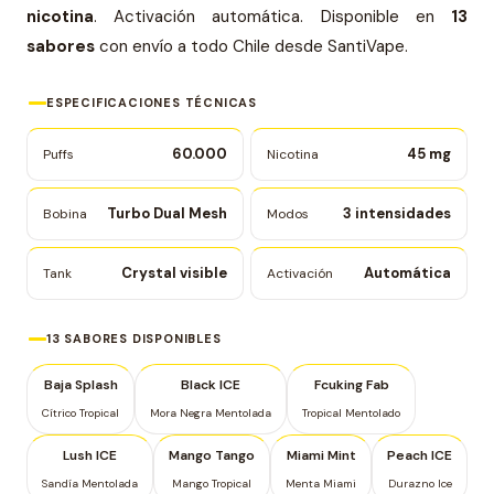
nicotina
. Activación automática. Disponible en
13
sabores
con envío a todo Chile desde SantiVape.
ESPECIFICACIONES TÉCNICAS
60.000
45 mg
Puffs
Nicotina
Turbo Dual Mesh
3 intensidades
Bobina
Modos
Crystal visible
Automática
Tank
Activación
13 SABORES DISPONIBLES
Baja Splash
Black ICE
Fcuking Fab
Cítrico Tropical
Mora Negra Mentolada
Tropical Mentolado
Lush ICE
Mango Tango
Miami Mint
Peach ICE
Sandía Mentolada
Mango Tropical
Menta Miami
Durazno Ice