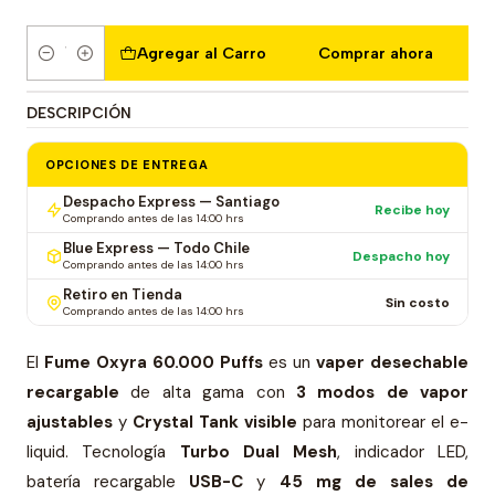
Agregar al Carro
Comprar ahora
Cantidad
DESCRIPCIÓN
OPCIONES DE ENTREGA
Despacho Express — Santiago
Recibe hoy
Comprando antes de las 14:00 hrs
Blue Express — Todo Chile
Despacho hoy
Comprando antes de las 14:00 hrs
Retiro en Tienda
Sin costo
Comprando antes de las 14:00 hrs
El
Fume Oxyra 60.000 Puffs
es un
vaper desechable
recargable
de alta gama con
3 modos de vapor
ajustables
y
Crystal Tank visible
para monitorear el e-
liquid. Tecnología
Turbo Dual Mesh
, indicador LED,
batería recargable
USB-C
y
45 mg de sales de