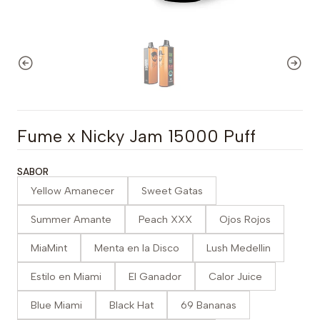
Fume x Nicky Jam 15000 Puff
SABOR
Yellow Amanecer
Sweet Gatas
Summer Amante
Peach XXX
Ojos Rojos
MiaMint
Menta en la Disco
Lush Medellin
Estilo en Miami
El Ganador
Calor Juice
Blue Miami
Black Hat
69 Bananas