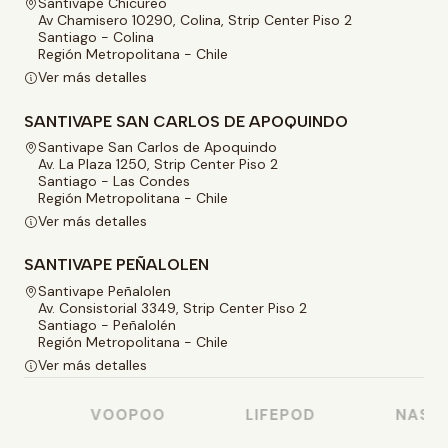
Santivape Chicureo
Av Chamisero 10290, Colina, Strip Center Piso 2
Santiago - Colina
Región Metropolitana - Chile
Ver más detalles
SANTIVAPE SAN CARLOS DE APOQUINDO
Santivape San Carlos de Apoquindo
Av. La Plaza 1250, Strip Center Piso 2
Santiago - Las Condes
Región Metropolitana - Chile
Ver más detalles
SANTIVAPE PEÑALOLEN
Santivape Peñalolen
Av. Consistorial 3349, Strip Center Piso 2
Santiago - Peñalolén
Región Metropolitana - Chile
Ver más detalles
VOOPOO
LIFEPOD
NASTY J