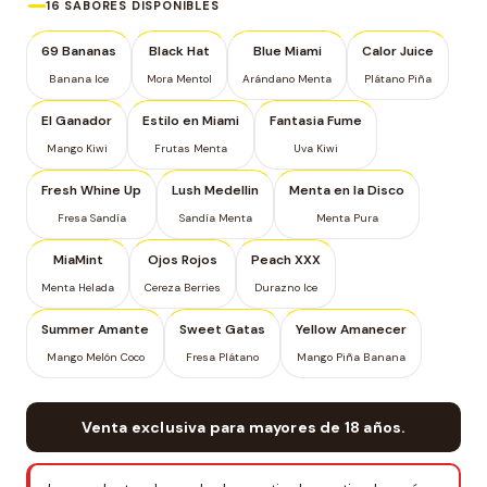
16 SABORES DISPONIBLES
69 Bananas
Black Hat
Blue Miami
Calor Juice
Banana Ice
Mora Mentol
Arándano Menta
Plátano Piña
El Ganador
Estilo en Miami
Fantasia Fume
Mango Kiwi
Frutas Menta
Uva Kiwi
Fresh Whine Up
Lush Medellin
Menta en la Disco
Fresa Sandía
Sandía Menta
Menta Pura
MiaMint
Ojos Rojos
Peach XXX
Menta Helada
Cereza Berries
Durazno Ice
Summer Amante
Sweet Gatas
Yellow Amanecer
Mango Melón Coco
Fresa Plátano
Mango Piña Banana
Venta exclusiva para mayores de 18 años.