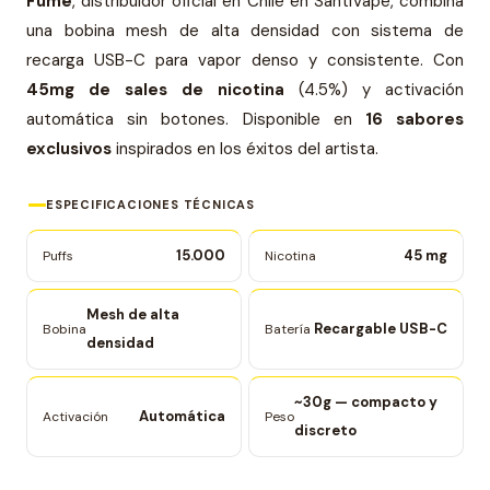
Fume
, distribuidor oficial en Chile en SantiVape, combina
una bobina mesh de alta densidad con sistema de
recarga USB-C para vapor denso y consistente. Con
45mg de sales de nicotina
(4.5%) y activación
automática sin botones. Disponible en
16 sabores
exclusivos
inspirados en los éxitos del artista.
ESPECIFICACIONES TÉCNICAS
15.000
45 mg
Puffs
Nicotina
Mesh de alta
Recargable USB-C
Bobina
Batería
densidad
~30g — compacto y
Automática
Activación
Peso
discreto