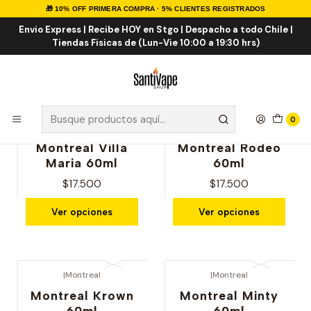
🎁 10% OFF PRIMERA COMPRA · 5% CLIENTES REGISTRADOS
Inicio
E-LIQUID
IMPORTADOS
Envio Express | Recibe HOY en Stgo | Despacho a todo Chile |
Tiendas Fisicas de (Lun-Vie 10:00 a 19:30 hrs)
IMPORTADOS
0
|
Montreal
|
Montreal
Nuevo
Nuevo
Montreal Villa
Montreal Rodeo
Maria 60ml
60ml
$17.500
$17.500
Ver opciones
Ver opciones
|
Montreal
|
Montreal
Nuevo
Nuevo
Montreal Krown
Montreal Minty
60ml
60ml