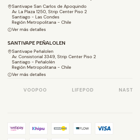
Santivape San Carlos de Apoquindo
Av. La Plaza 1250, Strip Center Piso 2
Santiago - Las Condes
Región Metropolitana - Chile
Ver más detalles
SANTIVAPE PEÑALOLEN
Santivape Peñalolen
Av. Consistorial 3349, Strip Center Piso 2
Santiago - Peñalolén
Región Metropolitana - Chile
Ver más detalles
VOOPOO
LIFEPOD
NASTY JU