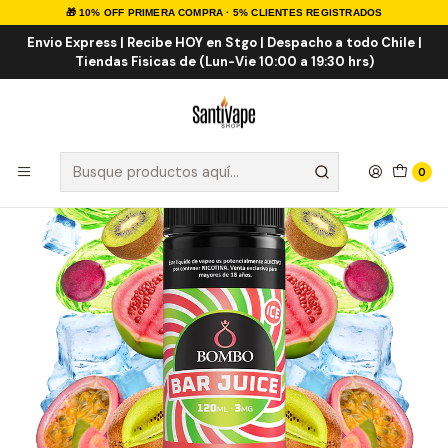
🎁 10% OFF PRIMERA COMPRA · 5% CLIENTES REGISTRADOS
Inicio
E-LIQUID
IMPORTADOS
Eliquid Importados 120ml
Bombo Bar Kiwi Guayaba Maracuya 120ml
Envio Express | Recibe HOY en Stgo | Despacho a todo Chile |
Tiendas Fisicas de (Lun-Vie 10:00 a 19:30 hrs)
0