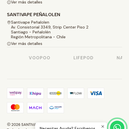
Ver más detalles
SANTIVAPE PEÑALOLEN
Santivape Peñalolen
Av. Consistorial 3349, Strip Center Piso 2
Santiago - Peñalolén
Región Metropolitana - Chile
Ver más detalles
O
VOOPOO
LIFEPOD
NASTY
2026 SANTIVAPE.
Necesitas Ayuda? Escribenos.