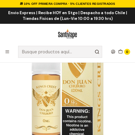
🎁 10% OFF PRIMERA COMPRA · 5% CLIENTES REGISTRADOS
Inicio
E-LIQUID
IMPORTADOS
Eliquid Importados 120ml
Kings Crest Don Juan Churro 120ml
Envio Express | Recibe HOY en Stgo | Despacho a todo Chile |
Tiendas Fisicas de (Lun-Vie 10:00 a 19:30 hrs)
0