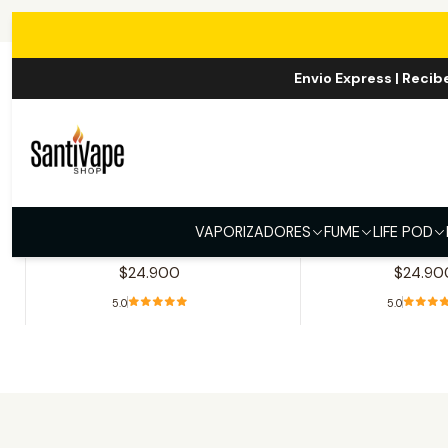
Envio Express | Recib
|
Life Pod
|
Life Po
Life Pod One Gold
Life Pod On
VAPORIZADORES
FUME
LIFE POD
40.000 Puff
Black 40.0
$24.900
$24.90
5.0
5.0
Ver opciones
Ver opcio