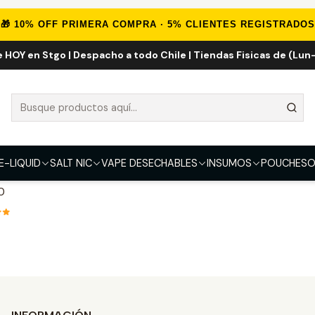
Inicio
LIFE POD
LIFE POD ONE 40K
🎁 10% OFF PRIMERA COMPRA · 5% CLIENTES REGISTRADOS
e HOY en Stgo | Despacho a todo Chile | Tiendas Fisicas de (Lun-
LIFE POD ONE 40K
d
e Carbon
E-LIQUID
SALT NIC
VAPE DESECHABLES
INSUMOS
POUCHES
O
00 Puff
0
nes