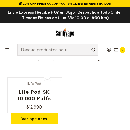
🎁 10% OFF PRIMERA COMPRA · 5% CLIENTES REGISTRADOS
Inicio
LIFE POD
LIFE POD SK 10K
Envio Express | Recibe HOY en Stgo | Despacho a todo Chile |
Tiendas Fisicas de (Lun-Vie 10:00 a 19:30 hrs)
LIFE POD SK 10K
Vaporizadores desechables de alta gama de la marca Life
Pod el cual cuenta con un sistema de doble tanque el cual
0
1 funciona como deposito principal mientras el otro es la
reserva para vapearse hasta la ultima gota!
|
Life Pod
Life Pod SK
10.000 Puffs
$12.990
Ver opciones