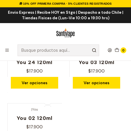
🎁 10% OFF PRIMERA COMPRA · 5% CLIENTES REGISTRADOS
Inicio
Marcas Eliquid
You 120ml
Envio Express | Recibe HOY en Stgo | Despacho a todo Chile |
Tiendas Fisicas de (Lun-Vie 10:00 a 19:30 hrs)
You 120ml
0
|
You
|
You
You 24 120ml
You 03 120ml
$17.900
$17.900
Ver opciones
Ver opciones
|
You
You 02 120ml
$17.900