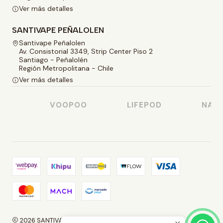
Ver más detalles
SANTIVAPE PEÑALOLEN
Santivape Peñalolen
Av. Consistorial 3349, Strip Center Piso 2
Santiago - Peñalolén
Región Metropolitana - Chile
Ver más detalles
SO
VOOPOO
LIFEPOD
NAST
2026 SANTIVAPE.