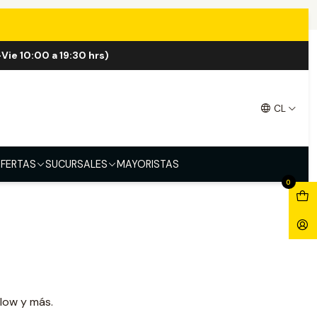
Vie 10:00 a 19:30 hrs)
CL
des
FERTAS
SUCURSALES
MAYORISTAS
0
Flow y más.