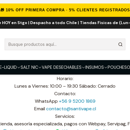
Inicio
Sucursales
Escuela Militar
🎁 10% OFF PRIMERA COMPRA · 5% CLIENTES REGISTRADOS
e HOY en Stgo | Despacho a todo Chile | Tiendas Fisicas de (Lun-
Escuela Militar
Santivape | Escuela Militar
. Apoquindo 4900, L127, Centro Comercial Omnium, Las Con
E-LIQUID
SALT NIC
VAPE DESECHABLES
INSUMOS
POUCHES
O
Horario:
Lunes a Viernes: 10:00 – 19:30 Sábado: Cerrado
Contacto:
WhatsApp
+56 9 5200 1869
Email
contacto@santivape.cl
Servicios:
tienda, asesoría especializada, pagos con Webpay, Servipag, 