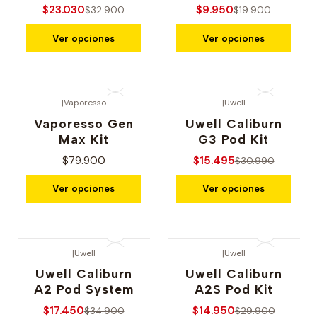
$23.030
$9.950
$32.900
$19.900
Ver opciones
Ver opciones
|
Vaporesso
|
Uwell
-50% OFERTA
Vaporesso Gen
Uwell Caliburn
Max Kit
G3 Pod Kit
$79.900
$15.495
$30.990
Ver opciones
Ver opciones
|
Uwell
|
Uwell
-50% OFERTA
-50% OFERTA
Uwell Caliburn
Uwell Caliburn
A2 Pod System
A2S Pod Kit
$17.450
$14.950
$34.900
$29.900