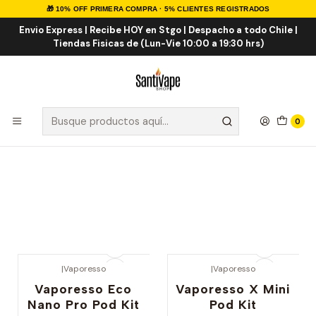
🎁 10% OFF PRIMERA COMPRA · 5% CLIENTES REGISTRADOS
Inicio
Marcas Vaporizadores
Envio Express | Recibe HOY en Stgo | Despacho a todo Chile |
Tiendas Fisicas de (Lun-Vie 10:00 a 19:30 hrs)
Marcas Vaporizadores
0
Más sobre nuestras marcas de vaporizadores
|
Vaporesso
|
Vaporesso
-30% OFERTA
-50% OFERTA
Vaporesso Eco
Vaporesso X Mini
Nano Pro Pod Kit
Pod Kit