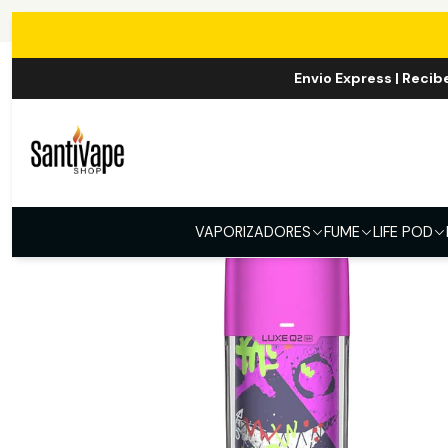
In
Envio Express | Recib
VAPORIZADORES
FUME
LIFE POD