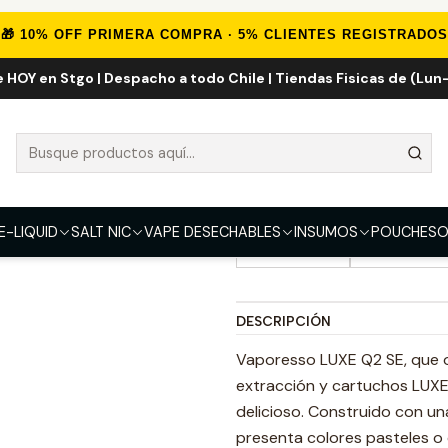
icio
VAPORIZADORES
VAPE RECARGABLE
Vaporesso Luxe Q2 Se 
🎁 10% OFF PRIMERA COMPRA · 5% CLIENTES REGISTRADOS
e HOY en Stgo | Despacho a todo Chile | Tiendas Fisicas de (Lun-
Vaporesso Lux
5.0
6 reseñas
COLOR
Graffiti Pink
Space Gre
E-LIQUID
SALT NIC
VAPE DESECHABLES
INSUMOS
POUCHES
O
Lilac Purple
Digital Blue
DESCRIPCIÓN
Vaporesso LUXE Q2 SE, que o
extracción y cartuchos LUXE
delicioso. Construido con una
presenta colores pasteles o