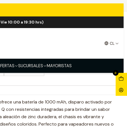
Kit
Vie 10:00 a 19:30 hrs)
e Q2 Se Kit
CL
y
Fashion Black
Pearl White
Mint Green
FERTAS
SUCURSALES
MAYORISTAS
Abstract Green
0
frece una batería de 1000 mAh, disparo activado por
 Q con resistencias integradas para brindar un sabor
 aleación de zinc duradera, el chasis es vibrante y
 diseños coloridos. Perfecto para vapeadores nuevos o