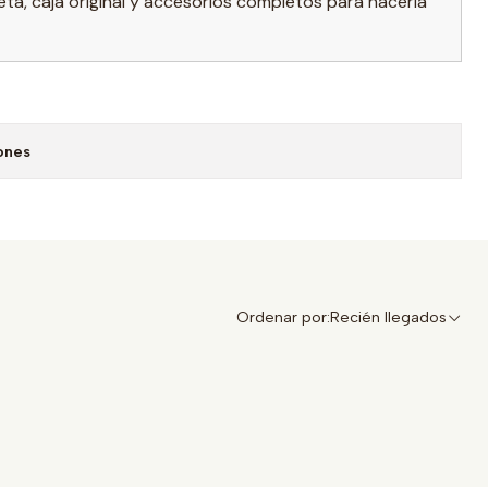
eta, caja original y accesorios completos para hacerla
ones
Ordenar por:
Recién llegados