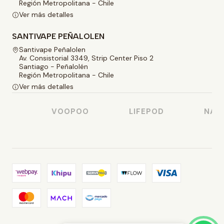
Región Metropolitana - Chile
Ver más detalles
SANTIVAPE PEÑALOLEN
Santivape Peñalolen
Av. Consistorial 3349, Strip Center Piso 2
Santiago - Peñalolén
Región Metropolitana - Chile
Ver más detalles
O
VOOPOO
LIFEPOD
NASTY 