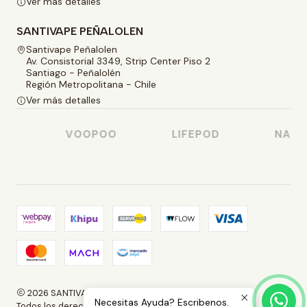
Ver más detalles
SANTIVAPE PEÑALOLEN
Santivape Peñalolen
Av. Consistorial 3349, Strip Center Piso 2
Santiago - Peñalolén
Región Metropolitana - Chile
Ver más detalles
O
VOOPOO
LIFEPOD
NASTY 
2026 SANTIVAPE.
Necesitas Ayuda? Escribenos.
Todos los derechos reservados.