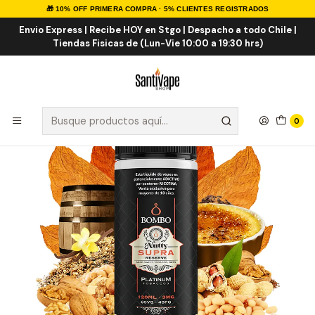
🎁 10% OFF PRIMERA COMPRA · 5% CLIENTES REGISTRADOS
Inicio
E-LIQUID
IMPORTADOS
Eliquid Importados 120ml
Bombo Nutty Supra Reserve 120ml
Envio Express | Recibe HOY en Stgo | Despacho a todo Chile |
Tiendas Fisicas de (Lun-Vie 10:00 a 19:30 hrs)
0