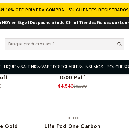
Inicio
OFERTAS
DESECHABLES
🎁 10% OFF PRIMERA COMPRA · 5% CLIENTES REGISTRADOS
e HOY en Stgo | Despacho a todo Chile | Tiendas Fisicas de (Lun-
DESECHABLES
porizadores Desechables en oferta sin cambio ni devolucion
OY
|
Geek Bar
E-LIQUID
SALT NIC
VAPE DESECHABLES
INSUMOS
POUCHES
O
-35% OFERTA
-
ky Jam
Geek Bar Meloso Mini
I
uff
1500 Puff
0
$4.543
$6.990
nes
Ver opciones
d
|
Life Pod
ne Gold
Life Pod One Carbon