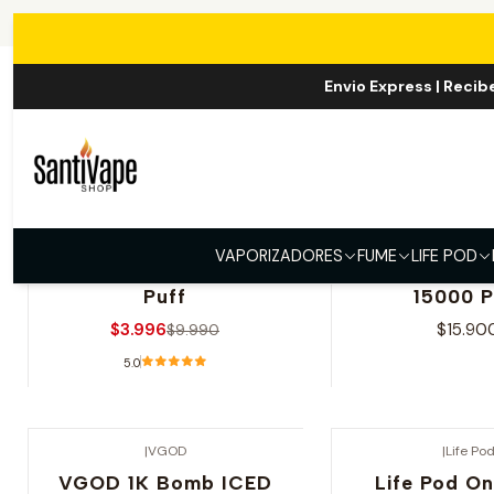
Envio Express | Recib
Va
|
Upends
|
Fume QRJ
VAPORIZADORES
FUME
LIFE POD
-60% OFERTA
Upends ICE Mint 1.000
Fume x Nic
Puff
15000 P
$3.996
$15.90
$9.990
5.0
Ver opciones
Ver opcio
|
VGOD
|
Life Po
-70% OFERTA
VGOD 1K Bomb ICED
Life Pod O