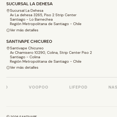
SUCURSAL LA DEHESA
Sucursal La Dehesa
Av La dehesa 3265, Piso 2 Strip Center
Santiago - Lo Barnechea
Región Metropolitana de Santiago - Chile
Ver más detalles
SANTIVAPE CHICUREO
Santivape Chicureo
Av Chamisero 10290, Colina, Strip Center Piso 2
Santiago - Colina
Región Metropolitana de Santiago - Chile
Ver más detalles
SO
VOOPOO
LIFEPOD
NAST
2026 SANTIVAPE.