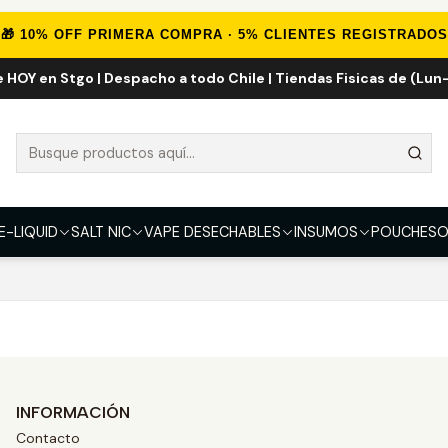
Inicio
Marcas Eliquid
Nexus 100ml
🎁 10% OFF PRIMERA COMPRA · 5% CLIENTES REGISTRADOS
e HOY en Stgo | Despacho a todo Chile | Tiendas Fisicas de (Lun-
Nexus 100ml
que coincidan con los filtros seleccionados.
E-LIQUID
SALT NIC
VAPE DESECHABLES
INSUMOS
POUCHES
O
a eliminar o utilizar filtros diferentes.
INFORMACIÓN
Contacto