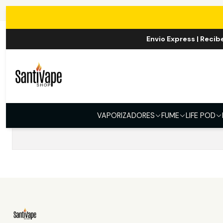
Envio Express | Recib
No hay productos 
VAPORIZADORES
FUME
LIFE POD
Intent