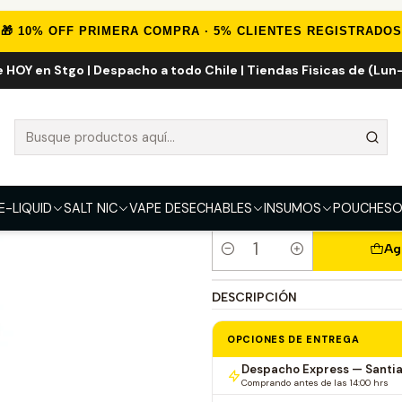
icio
VAPE DESECHABLES
VAPE TABACO
Upends ICE Mint 1.000 Pu
🎁 10% OFF PRIMERA COMPRA · 5% CLIENTES REGISTRADOS
e HOY en Stgo | Despacho a todo Chile | Tiendas Fisicas de (Lun-
Upends ICE Mi
5.0
1 reseña
FUERZA
50mg
E-LIQUID
SALT NIC
VAPE DESECHABLES
INSUMOS
POUCHES
O
Ag
Cantidad
DESCRIPCIÓN
OPCIONES DE ENTREGA
Despacho Express — Santi
Comprando antes de las 14:00 hrs