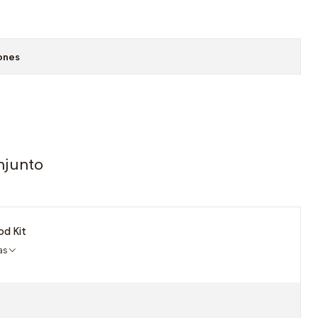
ones
njunto
od Kit
ñas