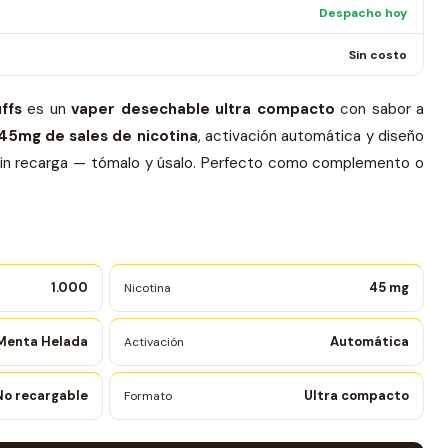
Despacho hoy
Sin costo
ffs
es un
vaper desechable ultra compacto
con sabor a
45mg de sales de nicotina
, activación automática y diseño
n, sin recarga — tómalo y úsalo. Perfecto como complemento o
1.000
45 mg
Nicotina
 Menta Helada
Automática
Activación
No recargable
Ultra compacto
Formato