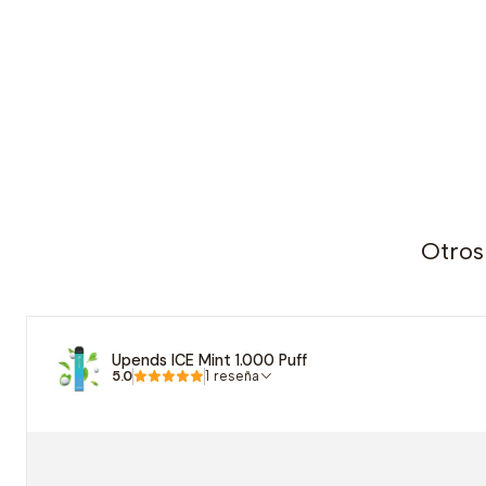
Otros
Upends ICE Mint 1.000 Puff
5.0
1 reseña