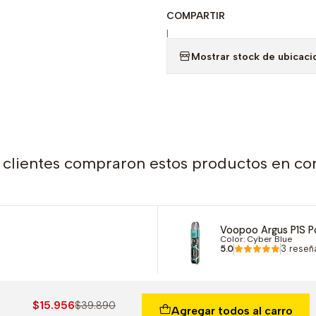
COMPARTIR
|
Mostrar stock de ubicaci
 clientes compraron estos productos en co
Voopoo Argus P1S P
Color: Cyber Blue
5.0
3 rese
$15.956
$39.890
Agregar todos al carro