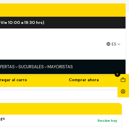
ff
Vie 10:00 a 19:30 hrs)
nt 1.000 Puff
ES
FERTAS
SUCURSALES
MAYORISTAS
0
regar al carro
Comprar ahora
ago
Recibe hoy