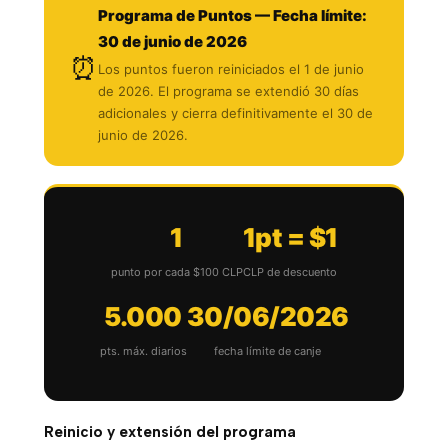
Programa de Puntos — Fecha límite:
30 de junio de 2026
⏰
Los puntos fueron reiniciados el 1 de junio
de 2026. El programa se extendió 30 días
adicionales y cierra definitivamente el 30 de
junio de 2026.
1
1pt = $1
punto por cada $100 CLP
CLP de descuento
5.000
30/06/2026
pts. máx. diarios
fecha límite de canje
Reinicio y extensión del programa