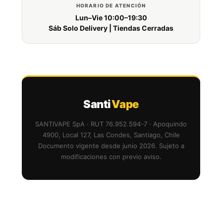
HORARIO DE ATENCIÓN
Lun–Vie 10:00–19:30
Sáb Solo Delivery | Tiendas Cerradas
Santi
Vape
SANTIVAPE SpA · RUT 76.952.594-7 · Apoquindo
4900, Local 127, Las Condes, Santiago, Chile
Documento vigente desde junio 2026. Sujeto a
modificaciones con previo aviso.