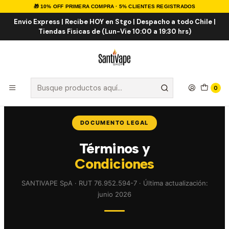
🎁 10% OFF PRIMERA COMPRA · 5% CLIENTES REGISTRADOS
Inicio
Términos y Condiciones
Envio Express | Recibe HOY en Stgo | Despacho a todo Chile |
Tiendas Fisicas de (Lun-Vie 10:00 a 19:30 hrs)
Términos y Condiciones
0
DOCUMENTO LEGAL
Términos y
Condiciones
SANTIVAPE SpA · RUT 76.952.594-7 · Última actualización:
junio 2026