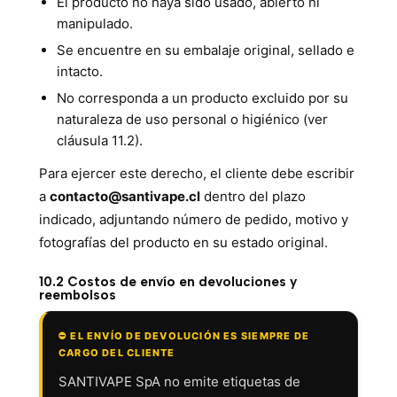
El producto no haya sido usado, abierto ni
manipulado.
Se encuentre en su embalaje original, sellado e
intacto.
No corresponda a un producto excluido por su
naturaleza de uso personal o higiénico (ver
cláusula 11.2).
Para ejercer este derecho, el cliente debe escribir
a
contacto@santivape.cl
dentro del plazo
indicado, adjuntando número de pedido, motivo y
fotografías del producto en su estado original.
10.2 Costos de envío en devoluciones y
reembolsos
⛔ EL ENVÍO DE DEVOLUCIÓN ES SIEMPRE DE
CARGO DEL CLIENTE
SANTIVAPE SpA no emite etiquetas de