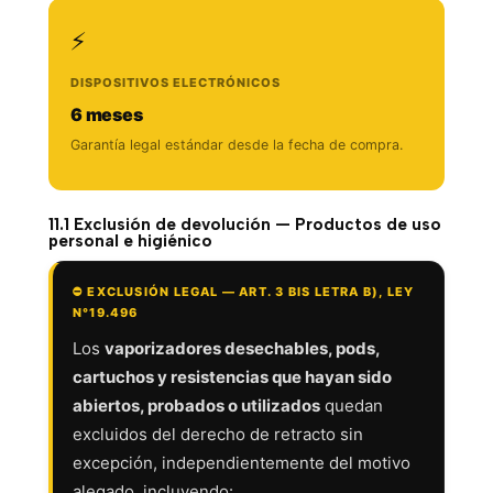
⚡
DISPOSITIVOS ELECTRÓNICOS
6 meses
Garantía legal estándar desde la fecha de compra.
11.1 Exclusión de devolución — Productos de uso
personal e higiénico
⛔ EXCLUSIÓN LEGAL — ART. 3 BIS LETRA B), LEY
N°19.496
Los
vaporizadores desechables, pods,
cartuchos y resistencias que hayan sido
abiertos, probados o utilizados
quedan
excluidos del derecho de retracto sin
excepción, independientemente del motivo
alegado, incluyendo: