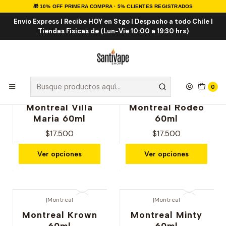
🎁 10% OFF PRIMERA COMPRA · 5% CLIENTES REGISTRADOS
Inicio
E-LIQUID
IMPORTADOS
Envio Express | Recibe HOY en Stgo | Despacho a todo Chile |
Tiendas Fisicas de (Lun-Vie 10:00 a 19:30 hrs)
IMPORTADOS
0
|
Montreal
|
Montreal
Nuevo
Nuevo
Montreal Villa
Montreal Rodeo
Maria 60ml
60ml
$17.500
$17.500
Ver opciones
Ver opciones
|
Montreal
|
Montreal
Nuevo
Nuevo
Montreal Krown
Montreal Minty
60ml
60ml