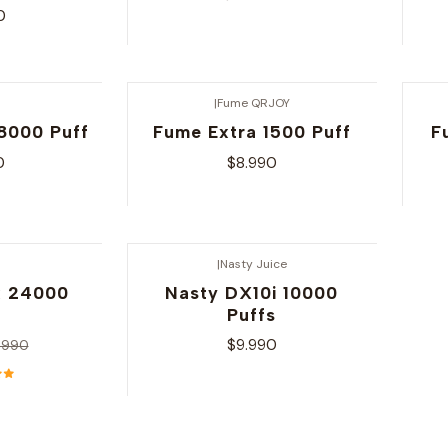
0
nes
Ver opciones
|
Fume QRJOY
8000 Puff
Fume Extra 1500 Puff
F
0
$8.990
nes
Ver opciones
|
Nasty Juice
x 24000
Nasty DX10i 10000
Puffs
$9.990
.990
nes
Ver opciones