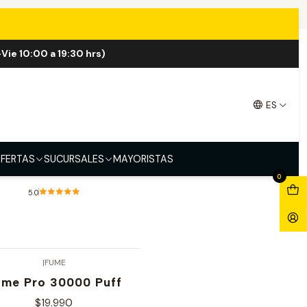
Vie 10:00 a 19:30 hrs)
ES
|
FLIX
ix Huron 60000 Puff
FERTAS
SUCURSALES
MAYORISTAS
$29.990
0
5.0
Ver opciones
|
FUME
ume Pro 30000 Puff
$19.990