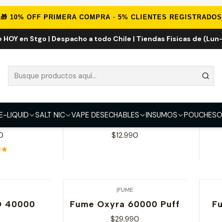
Inicio
VAPE DESECHABLES
VAPE FRUTALES
🎁 10% OFF PRIMERA COMPRA · 5% CLIENTES REGISTRADOS
e HOY en Stgo | Despacho a todo Chile | Tiendas Fisicas de (Lun-
VAPE FRUTALES
d
|
Life Pod
e Carbon
Life Pod SK 10.000
Fl
E-LIQUID
SALT NIC
VAPE DESECHABLES
INSUMOS
POUCHES
O
00 Puff
Puffs
0
$12.990
nes
Ver opciones
|
FUME
O 40000
Fume Oxyra 60000 Puff
F
$29.990