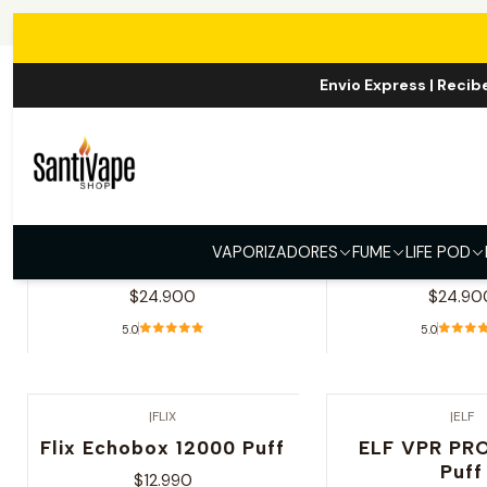
Envio Express | Recib
|
Life Pod
|
Life Po
Life Pod One Gold
Life Pod On
VAPORIZADORES
FUME
LIFE POD
40.000 Puff
Black 40.0
$24.900
$24.90
5.0
5.0
Ver opciones
Ver opcio
|
FLIX
|
ELF
Flix Echobox 12000 Puff
ELF VPR PR
Puff
$12.990