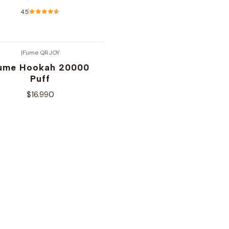
4.5
Ver opciones
|
Fume QRJOY
ume Hookah 20000
Puff
$16.990
Ver opciones