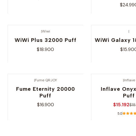
$24.99
Ver opciones
Ver opcio
|
Wiwi
|
WiWi Plus 32000 Puff
WiWi Galaxy 1
$18.900
$15.90
Ver opciones
Ver opcio
|
Fume QRJOY
|
Inflave
-20% OFERTA
Fume Eternity 20000
Inflave Ony
Puff
Puff
$16.900
$15.192
$18
5.0
Ver opciones
Ver opcio