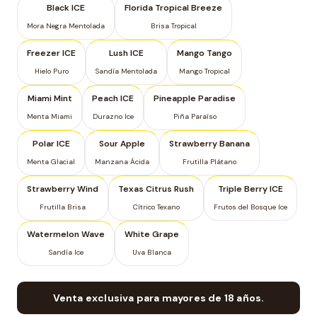
Black ICE
Florida Tropical Breeze
Mora Negra Mentolada
Brisa Tropical
Freezer ICE
Lush ICE
Mango Tango
Hielo Puro
Sandía Mentolada
Mango Tropical
Miami Mint
Peach ICE
Pineapple Paradise
Menta Miami
Durazno Ice
Piña Paraíso
Polar ICE
Sour Apple
Strawberry Banana
Menta Glacial
Manzana Ácida
Frutilla Plátano
Strawberry Wind
Texas Citrus Rush
Triple Berry ICE
Frutilla Brisa
Cítrico Texano
Frutos del Bosque Ice
Watermelon Wave
White Grape
Sandía Ice
Uva Blanca
Venta exclusiva para mayores de 18 años.