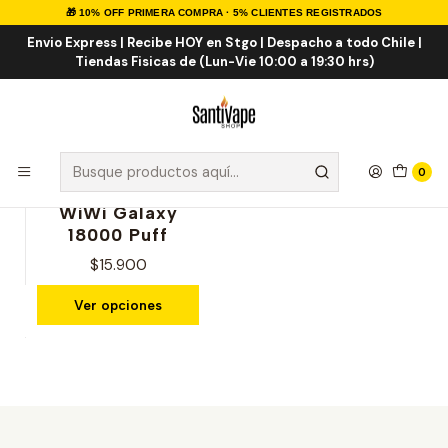
🎁 10% OFF PRIMERA COMPRA · 5% CLIENTES REGISTRADOS
Inicio
FUME
WIWI GALAXY 18K
Envio Express | Recibe HOY en Stgo | Despacho a todo Chile |
Tiendas Fisicas de (Lun-Vie 10:00 a 19:30 hrs)
WIWI GALAXY 18K
0
|
WiWi Galaxy
18000 Puff
$15.900
Ver opciones