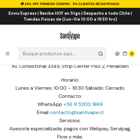
🎁 10% OFF PRIMERA COMPRA · 5% CLIENTES REGISTRADOS
Inicio
Sucursales
Peñalolen
Envio Express | Recibe HOY en Stgo | Despacho a todo Chile |
Tiendas Fisicas de (Lun-Vie 10:00 a 19:30 hrs)
Peñalolen
Santivape | Peñalolén
0
Av. Consistorial 3349, Strip Center Piso 2, Peñalolén
Horario:
Lunes a Viernes: 10:00 – 19:30 Sábado: Cerrado
Contacto:
WhatsApp
+56 9 5200 1869
Email
contacto@santivape.cl
Servicios:
Asesoría especializada, pagos con Webpay, Servipag,
Flow y más.