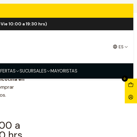
Vie 10:00 a 19:30 hrs)
es
ES
FERTAS
SUCURSALES
MAYORISTAS
icotina en
0
omprar
os.
:00 a
0 hrs