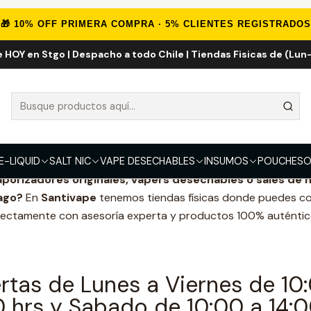
Inicio
Sucursales
🎁 10% OFF PRIMERA COMPRA · 5% CLIENTES REGISTRADOS
e HOY en Stgo | Despacho a todo Chile | Tiendas Fisicas de (Lun-
Sucursales
isítanos en nuestras sucursal
Santivape en Santiago
E-LIQUID
SALT NIC
VAPE DESECHABLES
INSUMOS
POUCHES
O
aporizadores originales, vapers desechables o sales de n
ago?
En
Santivape
tenemos tiendas físicas donde puedes c
rectamente con asesoría experta y productos 100% auténtic
rtas de Lunes a Viernes de 10
0 hrs y Sabado de 10:00 a 14:0