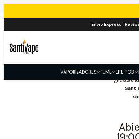
Envio Express | Recib
V
VAPORIZADORES
FUME
LIFE POD
¿Buscas
v
Santi
di
Abie
19:0