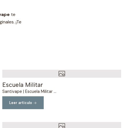
vape
te
inales. ¡Te
Escuela Militar
Santivape | Escuela Militar ...
Leer artículo