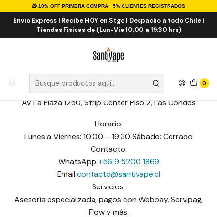
🎁 10% OFF PRIMERA COMPRA · 5% CLIENTES REGISTRADOS
Inicio
Sucursales
San Carlos de Apoquindo
Envio Express | Recibe HOY en Stgo | Despacho a todo Chile |
Tiendas Fisicas de (Lun-Vie 10:00 a 19:30 hrs)
San Carlos de Apoquindo
Santivape | San Carlos de Apoquindo
0
Av. La Plaza 1250, Strip Center Piso 2, Las Condes
Horario:
Lunes a Viernes: 10:00 – 19:30 Sábado: Cerrado
Contacto:
WhatsApp
+56 9 5200 1869
Email
contacto@santivape.cl
Servicios:
Asesoría especializada, pagos con Webpay, Servipag,
Flow y más.