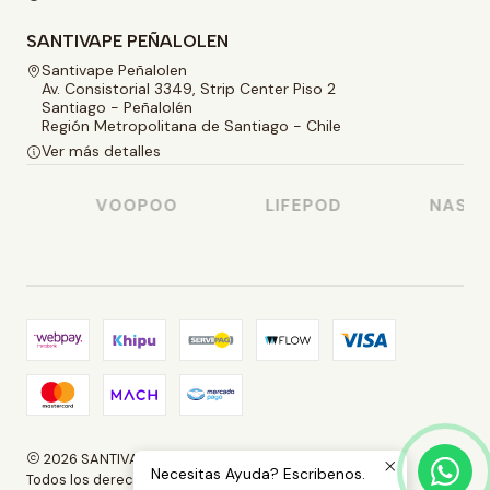
SANTIVAPE PEÑALOLEN
Santivape Peñalolen
Av. Consistorial 3349, Strip Center Piso 2
Santiago - Peñalolén
Región Metropolitana de Santiago - Chile
Ver más detalles
VOOPOO
LIFEPOD
NASTY 
2026 SANTIVAPE.
Necesitas Ayuda? Escribenos.
Todos los derechos reservados.