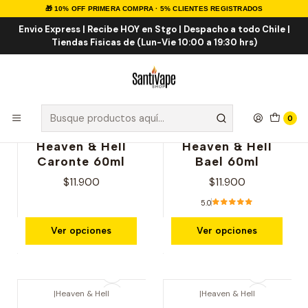
🎁 10% OFF PRIMERA COMPRA · 5% CLIENTES REGISTRADOS
Inicio
E-LIQUID
Tabaco
Envio Express | Recibe HOY en Stgo | Despacho a todo Chile |
Tiendas Fisicas de (Lun-Vie 10:00 a 19:30 hrs)
Tabaco
0
|
Heaven & Hell
|
Heaven & Hell
Heaven & Hell
Heaven & Hell
Caronte 60ml
Bael 60ml
$11.900
$11.900
5.0
Ver opciones
Ver opciones
|
Heaven & Hell
|
Heaven & Hell